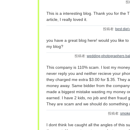
投
This is a interesting blog. Thank you for the T
article, I really loved it.
投稿者:
best diet
you have a great blog here! would you like t
my blog?
投稿者:
wedding photographers ba
This company is 110% scam. I lost my money fo
never reply you and neither recieve your phon
they charged me extra $3.00 for $.35. They 
money away. Same bidder from the company b
made a biggest mistake wasting my money o
earned. I have 2 kids, no job and then fraud g
They are scam and we should do something a
投稿者:
smoke
I dont think Ive caught all the angles of this 