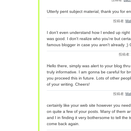
投稿者:
bach
Utterly pent subject material, thank you for en
投稿者:
Mat
I don't even understand how I ended up right h
was good. I don't realize who you're but certa
famous blogger in case you aren't already ;)
投稿者:
Hello there, simply was alert to your blog thru
truly informative. I am gonna be careful for br
you proceed this in future. Lots of other people
of your writing. Cheers!
投稿者:
Mat
certainly like your web site however you need 
on quite a few of your posts. Many of them are
and I in finding it very bothersome to tell the t
come back again.