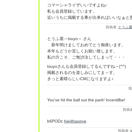
コマーシャライザいいですよね♪
私も会員登録しています。
近いうちに掲載する事が出来ればいいなぁと思っ
投稿者:
とうふ屋～
とうふ屋～tsuyo～ さん
新年明けましておめでとう御座います。
本年もどうか宜しくお願い致します。
私の方こそ、ご無沙汰してしまって・・・
tsuyoさんも会員登録してるんですね～(^^)
掲載されるのを楽しみにしてま～す。
きっと素晴らしいCMになりますよ♪
投
You've hit the ball out the park! Inceridlbe!
投稿
b6PODz
hiejithaopye
投稿者:
v