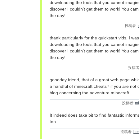
downloading the tools that you cannot imagin
discover I couldn't get them to work! You ca
the day!
投稿者:
thank particularly for the quickstart vids, I wa
downloading the tools that you cannot imagin
discover I couldn't get them to work! You ca
the day!
投稿者
goodday friend, that of a great web page wh
a handful of minecraft cheats? if you are not
blog concerning the adventure minecraft.
投稿者:
mi
It indeed does take bit to find fantastic infor
ton.
投稿者:
bes