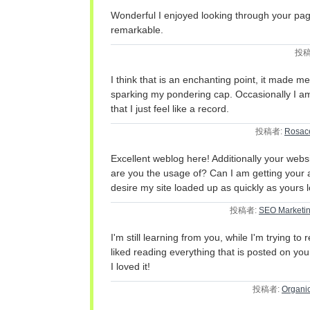
Wonderful I enjoyed looking through your page
remarkable.
投稿
I think that is an enchanting point, it made me
sparking my pondering cap. Occasionally I am 
that I just feel like a record.
投稿者:
Rosace
Excellent weblog here! Additionally your websi
are you the usage of? Can I am getting your a
desire my site loaded up as quickly as yours l
投稿者:
SEO Marketin
I'm still learning from you, while I'm trying to 
liked reading everything that is posted on yo
I loved it!
投稿者:
Organi