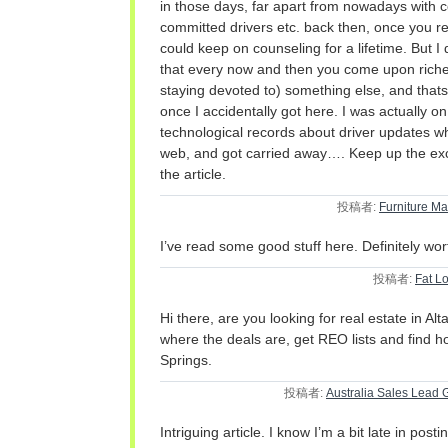
in those days, far apart from nowadays with c
committed drivers etc. back then, once you r
could keep on counseling for a lifetime. But I 
that every now and then you come upon riche
staying devoted to) something else, and that
once I accidentally got here. I was actually o
technological records about driver updates w
web, and got carried away…. Keep up the exc
the article.
投稿者:
Furniture Ma
I’ve read some good stuff here. Definitely wor
投稿者:
Fat Lo
Hi there, are you looking for real estate in A
where the deals are, get REO lists and find h
Springs.
投稿者:
Australia Sales Lead 
Intriguing article. I know I’m a bit late in p