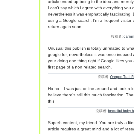
article ended up being to the idea and merely 
I can’t say which i agree with everything you
nevertheless it was emphatically fascinating
using a Google search. I’m a frequent visitor o
return again soon.
投稿者:
garmin
Unusual this publish is totaly unrelated to wha
google for, nevertheless it was once indexed a
your doing one thing right if Google likes you
first page of a non related search.
投稿者:
Oregon Trail Fr
Ha ha... I was just online around and took a l
believe there's still this much fascination. Tha
this.
投稿者:
beautiful baby
Superb content, my friend. You are truly a lite
article requires a great mind and a lot of re