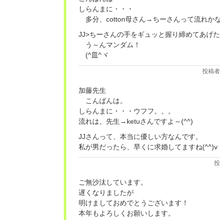
しらんまに・・・
多分、cotton母さん→ちーさんって流れか
JJ>ちーさんの手をギュッと握り締めてあげ
う～んマンダム！
(^皿^ヾ
投稿者
加藤先生
こんばんは。
しらんまに・・・ウフフ。。。
流れは、先生→ketuさんですよ～(^^)
JJさんって、本当に優しい方なんです。
私が男だったら、早くに求婚してますね(^^)v
投
ご無沙汰しています。
遅くなりましたが
明けましておめでとうございます！
本年もよろしくお願いします。