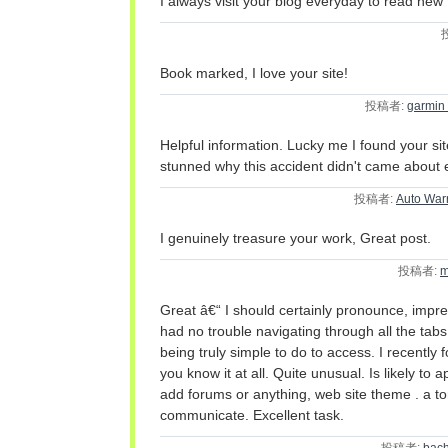
I always visit your blog everyday to read new 
Book marked, I love your site!
投稿者:
garmin 
Helpful information. Lucky me I found your sit
stunned why this accident didn't came about e
投稿者:
Auto War
I genuinely treasure your work, Great post.
投稿者:
m
Great â€“ I should certainly pronounce, impre
had no trouble navigating through all the tab
being truly simple to do to access. I recently
you know it at all. Quite unusual. Is likely to 
add forums or anything, web site theme . a to
communicate. Excellent task.