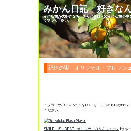
みかん日記 好きな
みかん/梅が大好きなちーさんが、日々のみかん/梅の
てやって下さい。
紀伊の実 オリジナル・フレッシ
※ブラウザのJavaScriptをONにして、Flash Play
ください。
SMILE IS BEST オリジナルみかんジュース
by 