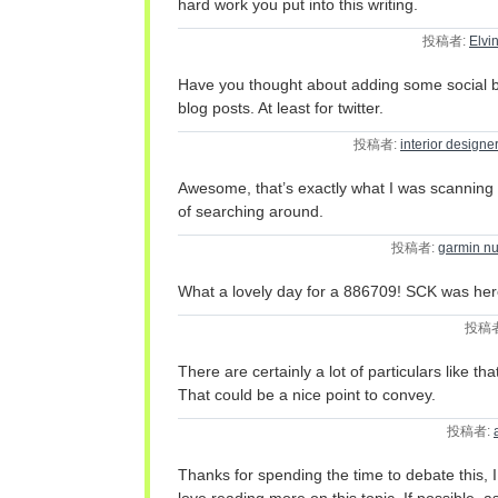
hard work you put into this writing.
投稿者:
Elvi
Have you thought about adding some social 
blog posts. At least for twitter.
投稿者:
interior designe
Awesome, that’s exactly what I was scanning 
of searching around.
投稿者:
garmin nu
What a lovely day for a 886709! SCK was he
投稿
There are certainly a lot of particulars like tha
That could be a nice point to convey.
投稿者:
Thanks for spending the time to debate this, I 