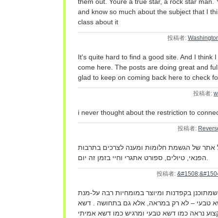
them out. Youre a true star, a rock star man.
and know so much about the subject that I thi
class about it
投稿者:
Washington
It's quite hard to find a good site. And I thin
come here. The posts are doing great and full
glad to keep on coming back here to check fo
投稿者:
w
i never thought about the restriction to connect
投稿者:
Reverse
על אתר של הגשמת חלומות ומענה לצרכים בתרבות
הפנאי, טיולים, ספורט אתגרי וחיי בזמן זה יום.
投稿者:
&#1508;&#150
שמתוכנן בקפדנות ומיוצר במומחיות רבה על-מנת
שא טבעי – לא רק במראה, אלא גם בתחושה . דשא
קצוע נראה כמו דשא טבעי ומרגיש כמו דשא אמיתי