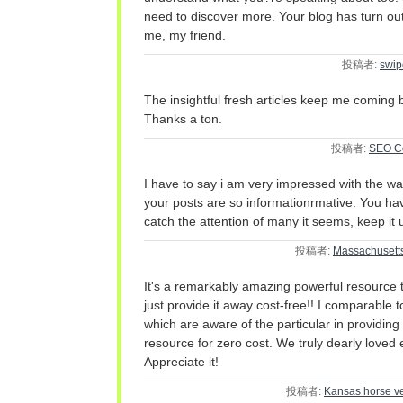
need to discover more. Your blog has turn out
me, my friend.
投稿者:
swip
The insightful fresh articles keep me coming 
Thanks a ton.
投稿者:
SEO Co
I have to say i am very impressed with the wa
your posts are so informationrmative. You h
catch the attention of many it seems, keep it 
投稿者:
Massachusett
It's a remarkably amazing powerful resource t
just provide it away cost-free!! I comparable 
which are aware of the particular in providing
resource for zero cost. We truly dearly loved 
Appreciate it!
投稿者:
Kansas horse ve