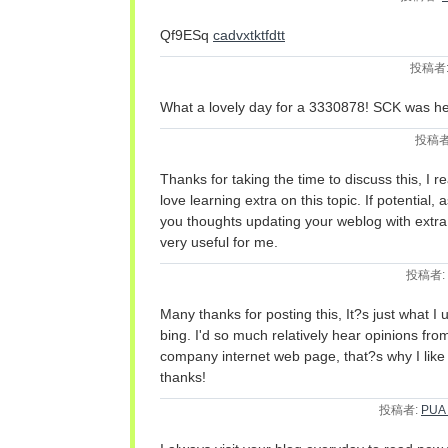
Qf9ESq
cadvxtktfdtt
投稿者
What a lovely day for a 3330878! SCK was h
投稿者
Thanks for taking the time to discuss this, I re
love learning extra on this topic. If potential,
you thoughts updating your weblog with extra
very useful for me.
投稿者:
Many thanks for posting this, It?s just what I
bing. I'd so much relatively hear opinions from
company internet web page, that?s why I like 
thanks!
投稿者:
PUA 