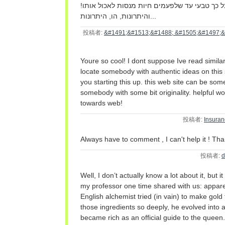
כל כך טבעי עד שלפעמים חיות מנסות לאכול אותו
והיתרונות, הו, היתרונות...
投稿者:
&#1491;&#1513;&#1488; &#1505;&#1497;
Youre so cool! I dont suppose Ive read similar 
locate somebody with authentic ideas on this 
you starting this up. this web site can be som
somebody with some bit originality. helpful wo
towards web!
投稿者:
Insuran
Always have to comment , I can't help it ! Tha
投稿者:
d
Well, I don’t actually know a lot about it, but i
my professor one time shared with us: apparent
English alchemist tried (in vain) to make gol
those ingredients so deeply, he evolved into 
became rich as an official guide to the quee