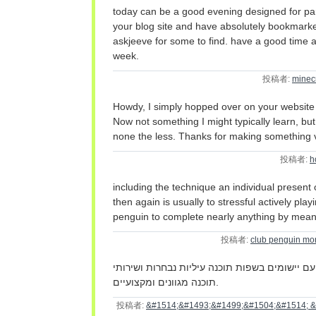
today can be a good evening designed for parti
your blog site and have absolutely bookmarked
askjeeve for some to find. have a good time 
week.
投稿者:
minecr
Howdy, I simply hopped over on your websit
Now not something I might typically learn, but
none the less. Thanks for making something 
投稿者:
h
including the technique an individual present
then again is usually to stressful actively pla
penguin to complete nearly anything by mean
投稿者:
club penguin mo
עם יישומים בשפות תוכנה עיליות נבחרות ושירותי
תוכנה מגוונים ומקצועיים.
投稿者:
&#1514;&#1493;&#1499;&#1504;&#1514; 