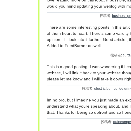
love reading more on this topic. If possible, 
would you mind updating your weblog with mo
投稿者:
business pr
There are some interesting points in this articl
of them heart to heart. There's some validity 
opinion till I look into it further. Good article
Added to FeedBurner as well.
投稿者:
curta
This is a good posting, I was wondering if I c
website, I will link it back to your website thou
please let me know and I will take it down rig
投稿者:
electric burr coffee gri
Im no pro, but I imagine you just made an exce
understand what youre speaking about, and I 
that. Thanks for being so upfront and so hone
投稿者:
autocampe