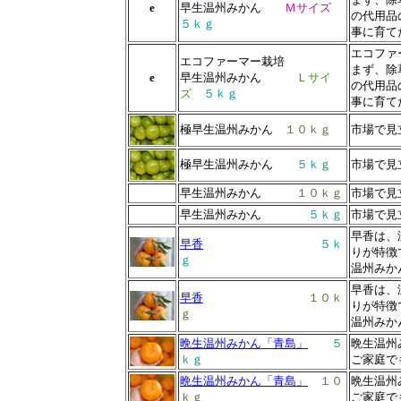
e
早生温州みかん
Ｍサイズ
の代用品
５ｋｇ
事に育て
エコファ
エコファーマー栽培
まず、除
e
早生温州みかん
Ｌサイ
の代用品
ズ
５ｋｇ
事に育て
極早生温州みかん
１０ｋｇ
市場で見
極早生温州みかん
５ｋｇ
市場で見
早生温州みかん
１０ｋｇ
市場で見
早生温州みかん
５ｋｇ
市場で見
早香は、
早香
５ｋ
りが特徴
ｇ
温州みか
早香は、
早香
１０ｋ
りが特徴
ｇ
温州みか
晩生温州みかん「青島」
５
晩生温州
ｋｇ
ご家庭で
晩生温州みかん「青島」
１０
晩生温州
ｋｇ
ご家庭で