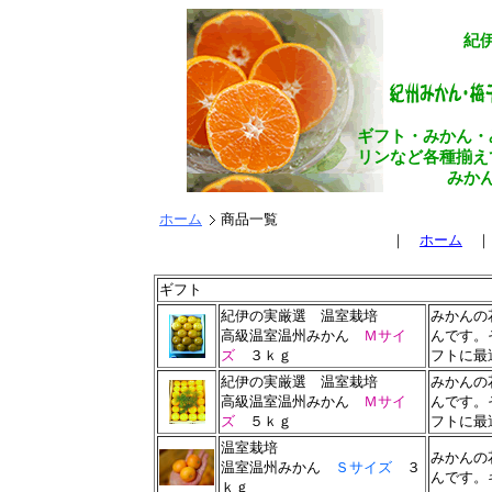
紀
ギフト・みかん・
リンなど各種揃え
みか
ホーム
商品一覧
｜
ホーム
ギフト
紀伊の実厳選 温室栽培
みかんの
高級温室温州みかん
Ｍサイ
んです。
ズ
３ｋｇ
フトに最
紀伊の実厳選 温室栽培
みかんの
高級温室温州みかん
Ｍサイ
んです。
ズ
５ｋｇ
フトに最
温室栽培
みかんの
温室温州みかん
Ｓサイズ
３
んです。
ｋｇ