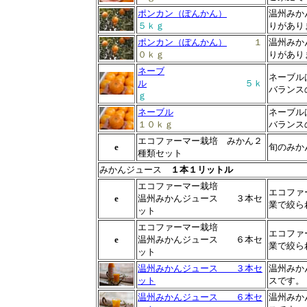
ポンカン（ぽんかん）
温州みか
５ｋｇ
りがあり
ポンカン（ぽんかん）
１
温州みか
０ｋｇ
りがあり
ネーブ
ネーブル
ル
５ｋ
バランス
ｇ
ネーブル
ネーブル
１０ｋｇ
バランス
エコファーマー栽培 みかん２
e
旬のみか
種類セット
みかんジュース
１本１リットル
エコファーマー栽培
エコファ
e
温州みかんジュース ３本セ
業で絞ら
ット
エコファーマー栽培
エコファ
e
温州みかんジュース ６本セ
業で絞ら
ット
温州みかんジュース ３本セ
温州みか
ット
スです。
温州みかんジュース ６本セ
温州みか