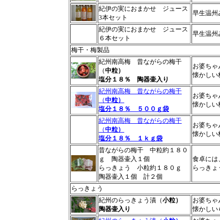
紀伊の実におまかせ ジュース
早生温州
3本セット
紀伊の実におまかせ ジュース
早生温州
６本セット
梅干
・梅製品
紀州南高梅 昔ながらの梅干
お婆ちゃ
（
中粒）
懐かしい
塩分１８％ 陶器壷入り
紀州南高梅 昔ながらの梅干
お婆ちゃ
（
中粒）
懐かしい
塩分１８％ ５００ｇ袋
紀州南高梅 昔ながらの梅干
お婆ちゃ
（
中粒）
懐かしい
塩分１８％ １ｋｇ袋
昔ながらの梅干 中粒約１８０
ｇ 陶器壷入１個
食卓には
らっきょう 小粒約１８０ｇ
らっきょ
陶器壷入１個
計２個
らっきょう
紀州のらっきょう漬（
小粒）
お婆ちゃ
陶器壷入り
懐かしい